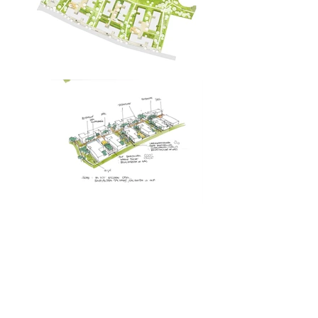
stadtplanung
auftraggeber
nachhaltiges wohnen
stadt weilheim
am bürgerpark/ weilheim
planung
2020