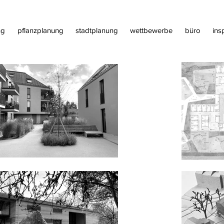
ng
pflanzplanung
stadtplanung
wettbewerbe
büro
ins