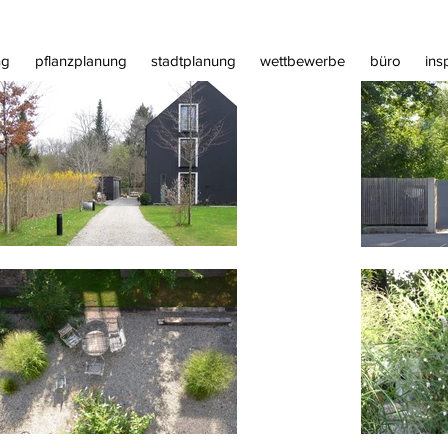
ng
pflanzplanung
stadtplanung
wettbewerbe
büro
ins