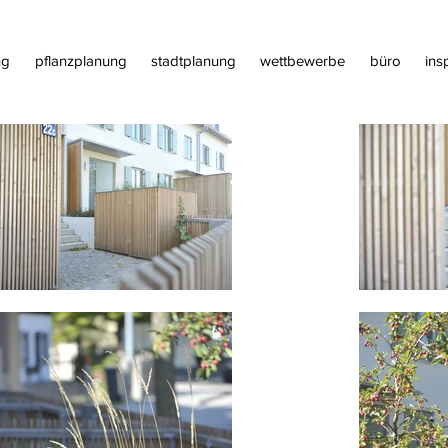
ng
pflanzplanung
stadtplanung
wettbewerbe
büro
ins